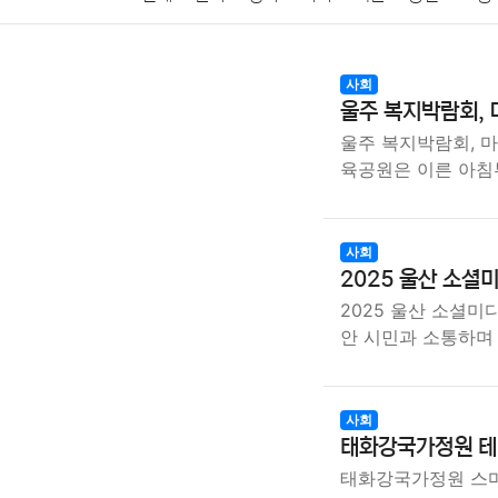
암호화폐
블록체인
결혼
육아
반려동물
사회
울주 복지박람회, 
여행
맛집
IT
컴퓨터
기술
종교
사회
울주 복지박람회, 마
육공원은 이른 아침
사회
2025 울산 소셜
2025 울산 소셜미
안 시민과 소통하며
사회
태화강국가정원 테
태화강국가정원 스마