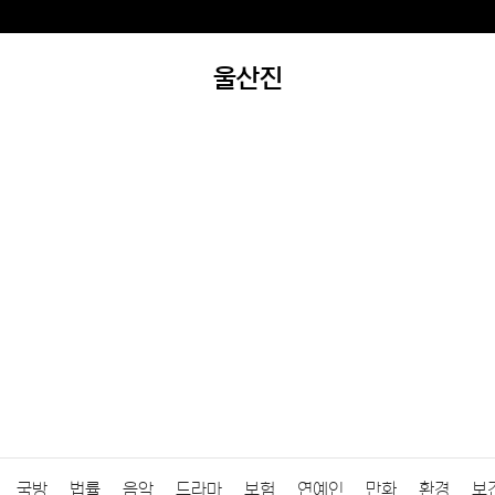
울산진
국방
법률
음악
드라마
보험
연예인
만화
환경
보