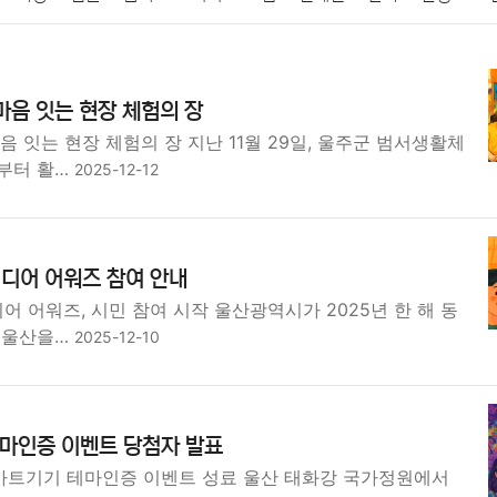
패션
미용
증권
인테리어
요리
상품리뷰
원예
금융
마음 잇는 현장 체험의 장
정치
건강
의료
의학
경제
마케팅
부동산
외국어
음 잇는 현장 체험의 장 지난 11월 29일, 울주군 범서생활체
부터 활…
2025-12-12
미디어 어워즈 참여 안내
디어 어워즈, 시민 참여 시작 울산광역시가 2025년 한 해 동
 울산을…
2025-12-10
마인증 이벤트 당첨자 발표
트기기 테마인증 이벤트 성료 울산 태화강 국가정원에서