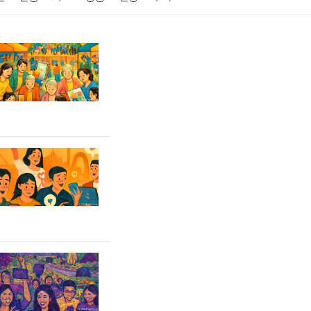
게임
스포츠
사진
대출
자동차
취미
교육
교통
생활
기타