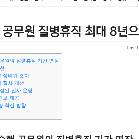
패션
미용
증권
인테리어
요리
상품리뷰
원예
금융
 공무원 질병휴직 최대 8년으
정치
건강
의료
의학
경제
마케팅
부동산
외국어
Last 
무원의 질병휴직 기간 연장
개선
및 성비위 조치
비 절차 개선
정된 인사 운영
 정보 제공
영 혁신 방향