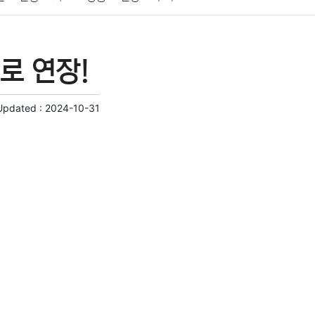
게임
스포츠
사진
대출
자동차
취미
로 연장!
교육
교통
생활
기타
Updated :
2024-10-31