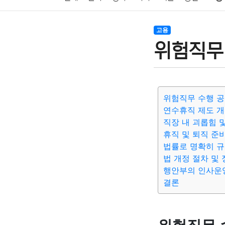
암호화폐
블록체인
결혼
육아
반려동물
고용
위험직무
여행
맛집
IT
컴퓨터
기술
종교
사회
위험직무 수행 공
연수휴직 제도 
직장 내 괴롭힘 
휴직 및 퇴직 준
법률로 명확히 규
법 개정 절차 및
행안부의 인사운
결론