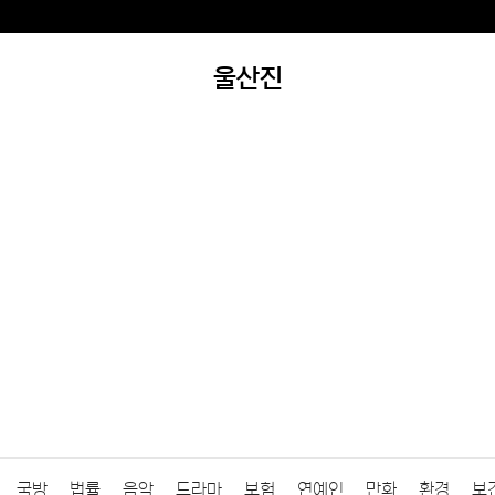
울산진
국방
법률
음악
드라마
보험
연예인
만화
환경
보