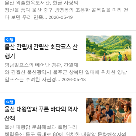
울산 외솔한옥도서관, 한글 사랑의
정신을 품다 울산 중구 병영동의 조용한 골목길을 따라 걷
다 보면 우리 민족…
2026-05-19
여행
울산 간월재 간월산 최단코스 산
행기
영남알프스의 빼어난 경관, 간월재
와 간월산 울산광역시 울주군 상북면 일대에 위치한 영남
알프스는 수려한 자연경…
2026-05-18
여행
울산 대왕암과 푸른 바다의 역사
산책
울산 대왕암 문화해설과 출렁다리
체험울산 동구 등대로 80에 위치한 대왕암 문화해설사의