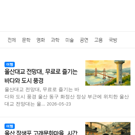
전체
문학
영화
과학
미술
공연
고용
국방
법률
음악
드라마
보험
연예인
만화
환경
보건
여행
울산대교 전망대, 무료로 즐기는
질병
가요
방송
일상
주식
암호화폐
블록체인
바다와 도시 풍경
울산대교 전망대, 무료로 즐기는 바
결혼
육아
반려동물
패션
미용
증권
인테리어
다와 도시 풍경 울산 동구 화정산 정상 부근에 위치한 울산
대교 전망대는 울…
2026-05-23
요리
상품리뷰
원예
금융
게임
스포츠
사진
대출
자동차
취미
여행
맛집
IT
컴퓨터
기술
여행
울산 장생포 고래문화마을, 시간