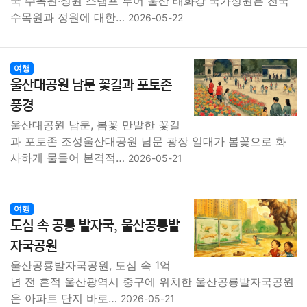
국 수목원·정원 스탬프 투어 울산 태화강 국가정원은 전국
수목원과 정원에 대한…
2026-05-22
여행
울산대공원 남문 꽃길과 포토존
풍경
울산대공원 남문, 봄꽃 만발한 꽃길
과 포토존 조성울산대공원 남문 광장 일대가 봄꽃으로 화
사하게 물들어 본격적…
2026-05-21
여행
도심 속 공룡 발자국, 울산공룡발
자국공원
울산공룡발자국공원, 도심 속 1억
년 전 흔적 울산광역시 중구에 위치한 울산공룡발자국공원
은 아파트 단지 바로…
2026-05-21