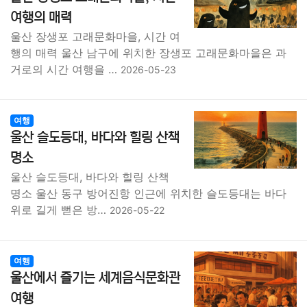
종교
사회
정치
건강
의료
의학
경제
마케팅
여행의 매력
울산 장생포 고래문화마을, 시간 여
부동산
외국어
교육
교통
생활
기타
행의 매력 울산 남구에 위치한 장생포 고래문화마을은 과
거로의 시간 여행을 …
2026-05-23
여행
울산 슬도등대, 바다와 힐링 산책
명소
울산 슬도등대, 바다와 힐링 산책
명소 울산 동구 방어진항 인근에 위치한 슬도등대는 바다
위로 길게 뻗은 방…
2026-05-22
여행
울산에서 즐기는 세계음식문화관
여행