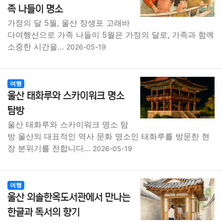
족 나들이 명소
가정의 달 5월, 울산 장생포 고래바
다여행선으로 가족 나들이 5월은 가정의 달로, 가족과 함께
소중한 시간을…
2026-05-19
여행
울산 태화루와 스카이워크 명소
탐방
울산 태화루와 스카이워크 명소 탐
방 울산의 대표적인 역사 문화 명소인 태화루를 방문한 현
장 분위기를 전합니다…
2026-05-19
여행
울산 외솔한옥도서관에서 만나는
한글과 독서의 향기