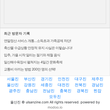
최근 방문자 기록
연말정산 서비스 개통…소득초과 가족공제 차단!
축산물 수급상황 안정적 유지 사실은 이렇습니다!
입추, 가을 시작 알리는 절기와 제철 음식
일산해수욕장서 펼쳐지는 4일간 문화축제
교통비 아끼는 방법 200만 명의 선택!
서울진
부산진
경기진
인천진
대구진
제주진
울산진
강원진
세종진
대전진
전북진
경남진
광주진
충남진
전남진
충북진
경북진
찐잡
모두진
울산진 © ulsanzine.com All rights reserved. powered by
modoo.io