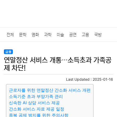
전체
문학
영화
과학
미술
공연
고용
국방
법률
음악
드라마
보험
연예인
만화
환경
보건
금융
연말정산 서비스 개통…소득초과 가족공
질병
가요
방송
일상
주식
암호화폐
블록체인
제 차단!
결혼
육아
반려동물
패션
미용
증권
인테리어
Last Updated :
2025-01-16
근로자를 위한 연말정산 간소화 서비스 개편
요리
상품리뷰
원예
금융
게임
스포츠
사진
소득기준 초과 부양가족 관리
신속한 AI 상담 서비스 제공
대출
자동차
취미
여행
맛집
IT
컴퓨터
기술
간소화 서비스 자료 제공 일정
중복 공제 방지를 위한 주의사항