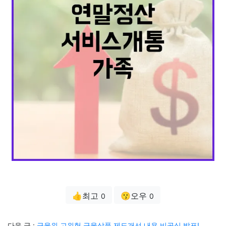
👍최고
😗오우
0
0
다음 글 :
금융위 고위험 금융상품 제도개선 내용 비공식 발표!