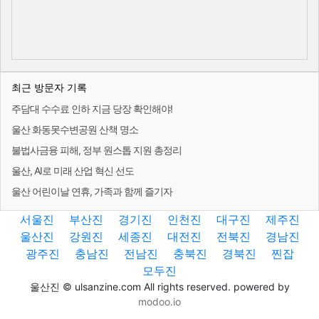
최근 방문자 기록
주담대 수수료 인하 지금 당장 확인해야!
울산 화동못수변공원 산책 명소
불법사금융 피해, 정부 원스톱 지원 총정리
울산, AI로 미래 산업 혁신 선도
울산 어린이날 연휴, 가족과 함께 즐기자
서울진
부산진
경기진
인천진
대구진
제주진
울산진
강원진
세종진
대전진
전북진
경남진
광주진
충남진
전남진
충북진
경북진
찐잡
모두진
울산진 © ulsanzine.com All rights reserved. powered by
modoo.io