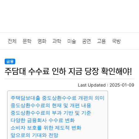
전체
문학
영화
과학
미술
공연
고용
국방
법률
음악
드라마
보험
연예인
만화
환경
보건
금융
주담대 수수료 인하 지금 당장 확인해야!
질병
가요
방송
일상
주식
암호화폐
블록체인
Last Updated :
2025-01-09
결혼
육아
반려동물
패션
미용
증권
인테리어
주택담보대출 중도상환수수료 개편의 의미
중도상환수수료의 현재 및 개편 내용
요리
상품리뷰
원예
금융
게임
스포츠
사진
중도상환수수료의 부과 기반 및 기준
다양한 금융회사 수수료 변화
대출
자동차
취미
여행
맛집
IT
컴퓨터
기술
소비자 보호를 위한 제도적 변화
앞으로의 기대와 전망