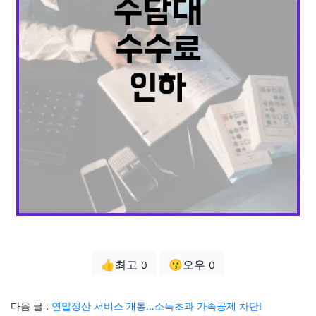
👍최고
😗오우
0
0
다음 글 :
연말정산 서비스 개통…소득초과 가족공제 차단!