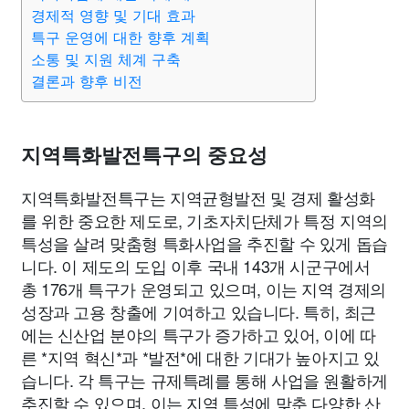
종교
사회
정치
건강
의료
의학
경제
마케팅
경제적 영향 및 기대 효과
특구 운영에 대한 향후 계획
소통 및 지원 체계 구축
부동산
외국어
교육
교통
생활
기타
결론과 향후 비전
지역특화발전특구의 중요성
지역특화발전특구는 지역균형발전 및 경제 활성화
를 위한 중요한 제도로, 기초자치단체가 특정 지역의
특성을 살려 맞춤형 특화사업을 추진할 수 있게 돕습
니다. 이 제도의 도입 이후 국내 143개 시군구에서
총 176개 특구가 운영되고 있으며, 이는 지역 경제의
성장과 고용 창출에 기여하고 있습니다. 특히, 최근
에는 신산업 분야의 특구가 증가하고 있어, 이에 따
른 *지역 혁신*과 *발전*에 대한 기대가 높아지고 있
습니다. 각 특구는 규제특례를 통해 사업을 원활하게
추진할 수 있으며, 이는 지역 특성에 맞춘 다양한 산