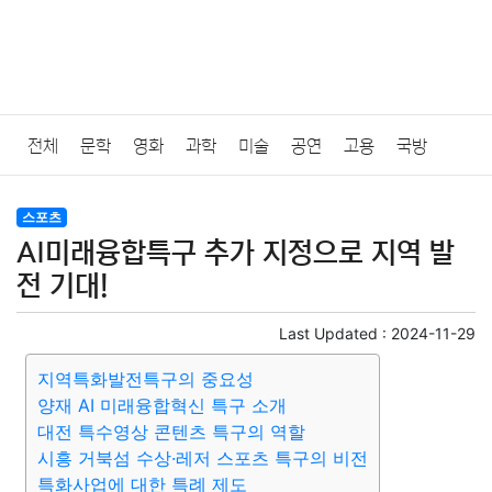
전체
문학
영화
과학
미술
공연
고용
국방
법률
음악
드라마
보험
연예인
만화
환경
보건
스포츠
AI미래융합특구 추가 지정으로 지역 발
질병
가요
방송
일상
주식
암호화폐
블록체인
전 기대!
결혼
육아
반려동물
패션
미용
증권
인테리어
Last Updated :
2024-11-29
지역특화발전특구의 중요성
요리
상품리뷰
원예
금융
게임
스포츠
사진
양재 AI 미래융합혁신 특구 소개
대전 특수영상 콘텐츠 특구의 역할
대출
자동차
취미
여행
맛집
IT
컴퓨터
기술
시흥 거북섬 수상·레저 스포츠 특구의 비전
특화사업에 대한 특례 제도