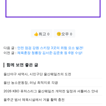
👍최고
😗오우
0
0
다음 글 :
안전 점검 강원 스키장 3곳의 위험 요소 발견!
이전 글 :
체육훈장 청룡장 김서준·김준호 등 6명 수상!
함께 보면 좋은 글
울산야구 새역사, 시민구단 울산웨일즈의 도전
울산 농소운동장, 러닝 최적지로 각광
2026 KBO 퓨처스리그 울산웨일즈 개막전 일정과 셔틀버스 안내
울주군 범서 체육시설에서 겨울 활력 충전