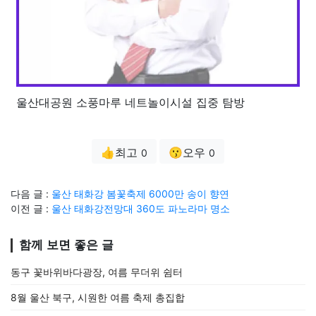
울산대공원 소풍마루 네트놀이시설 집중 탐방
👍최고
😗오우
0
0
다음 글 :
울산 태화강 봄꽃축제 6000만 송이 향연
이전 글 :
울산 태화강전망대 360도 파노라마 명소
함께 보면 좋은 글
동구 꽃바위바다광장, 여름 무더위 쉼터
8월 울산 북구, 시원한 여름 축제 총집합