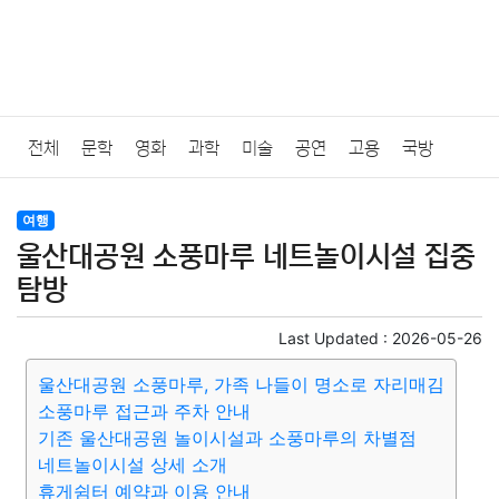
전체
문학
영화
과학
미술
공연
고용
국방
법률
음악
드라마
보험
연예인
만화
환경
보건
여행
울산대공원 소풍마루 네트놀이시설 집중
질병
가요
방송
일상
주식
암호화폐
블록체인
탐방
결혼
육아
반려동물
패션
미용
증권
인테리어
Last Updated :
2026-05-26
울산대공원 소풍마루, 가족 나들이 명소로 자리매김
요리
상품리뷰
원예
금융
게임
스포츠
사진
소풍마루 접근과 주차 안내
기존 울산대공원 놀이시설과 소풍마루의 차별점
대출
자동차
취미
여행
맛집
IT
컴퓨터
기술
네트놀이시설 상세 소개
휴게쉼터 예약과 이용 안내