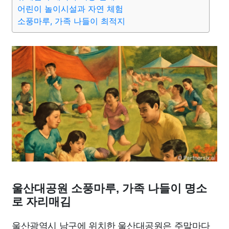
종교
사회
정치
건강
의료
의학
경제
마케팅
어린이 놀이시설과 자연 체험
소풍마루, 가족 나들이 최적지
부동산
외국어
교육
교통
생활
기타
울산대공원 소풍마루, 가족 나들이 명소
로 자리매김
울산광역시 남구에 위치한 울산대공원은 주말마다