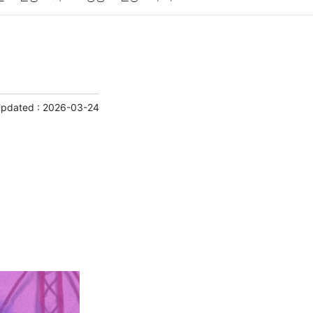
게임
스포츠
사진
대출
자동차
취미
교육
교통
생활
기타
Updated :
2026-03-24