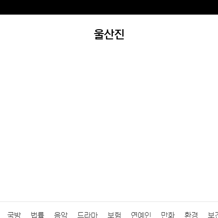
울산진
국방
법률
음악
드라마
보험
연예인
만화
환경
보