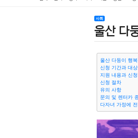
암호화폐
블록체인
결혼
육아
반려동물
사회
울산 다
여행
맛집
IT
컴퓨터
기술
종교
사회
울산 다둥이 행복
신청 기간과 대상
지원 내용과 신청
신청 절차
유의 사항
문의 및 렌터카 
다자녀 가정에 