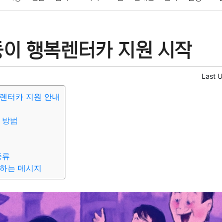
패션
미용
증권
인테리어
요리
상품리뷰
원예
금융
둥이 행복렌터카 지원 시작
정치
건강
의료
의학
경제
마케팅
부동산
외국어
Last 
렌터카 지원 안내
 방법
종류
전하는 메시지