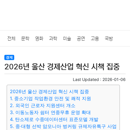
전체
문학
영화
과학
미술
공연
고용
국방
법률
음악
드라마
보험
연예인
만화
환경
보건
경제
2026년 울산 경제산업 혁신 시책 집중
질병
가요
방송
일상
주식
암호화폐
블록체인
Last Updated :
2026-01-06
결혼
육아
반려동물
패션
미용
증권
인테리어
2026년 울산 경제산업 혁신 시책 집중
1. 중소기업 작업환경 안전 및 쾌적 지원
요리
상품리뷰
원예
금융
게임
스포츠
사진
2. 외국인 근로자 지원센터 개소
3. 이동노동자 쉼터 연중무휴 운영 확대
대출
자동차
취미
여행
맛집
IT
컴퓨터
기술
4. 탄소제로 수중데이터센터 표준모델 개발
5. 중·대형 선박 암모니아 벙커링 규제자유특구 사업