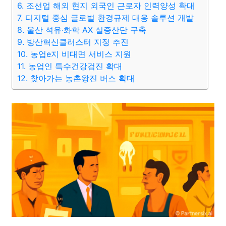
6. 조선업 해외 현지 외국인 근로자 인력양성 확대
종교
사회
정치
건강
의료
의학
경제
마케팅
7. 디지털 중심 글로벌 환경규제 대응 솔루션 개발
8. 울산 석유·화학 AX 실증산단 구축
부동산
외국어
교육
교통
생활
기타
9. 방산혁신클러스터 지정 추진
10. 농업e지 비대면 서비스 지원
11. 농업인 특수건강검진 확대
12. 찾아가는 농촌왕진 버스 확대