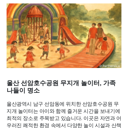
종교
사회
정치
건강
의료
의학
경제
마케팅
부동산
외국어
교육
교통
생활
기타
울산 선암호수공원 무지개 놀이터, 가족
나들이 명소
울산광역시 남구 선암동에 위치한 선암호수공원 무
지개 놀이터는 아이와 함께 즐거운 시간을 보내기에
최적의 장소로 주목받고 있습니다. 이곳은 자연과 어
우러진 쾌적한 환경 속에서 다양한 놀이 시설과 산책