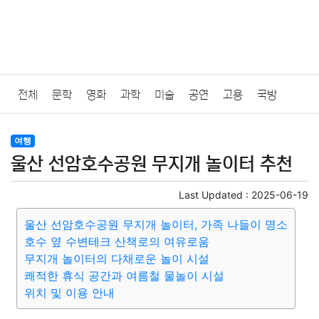
전체
문학
영화
과학
미술
공연
고용
국방
법률
음악
드라마
보험
연예인
만화
환경
보건
여행
울산 선암호수공원 무지개 놀이터 추천
질병
가요
방송
일상
주식
암호화폐
블록체인
Last Updated :
2025-06-19
결혼
육아
반려동물
패션
미용
증권
인테리어
울산 선암호수공원 무지개 놀이터, 가족 나들이 명소
호수 옆 수변테크 산책로의 여유로움
요리
상품리뷰
원예
금융
게임
스포츠
사진
무지개 놀이터의 다채로운 놀이 시설
쾌적한 휴식 공간과 여름철 물놀이 시설
대출
자동차
취미
여행
맛집
IT
컴퓨터
기술
위치 및 이용 안내