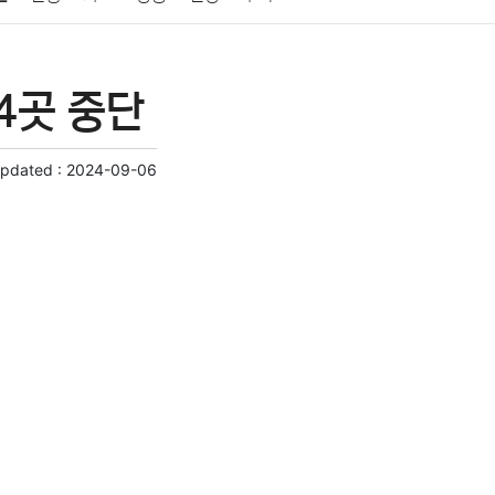
게임
스포츠
사진
대출
자동차
취미
4곳 중단
교육
교통
생활
기타
Updated :
2024-09-06