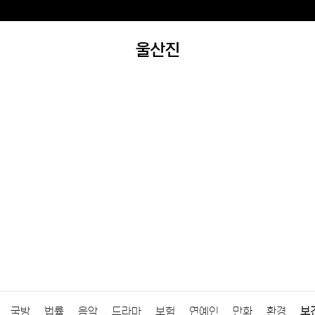
울산진
국방
법률
음악
드라마
보험
연예인
만화
환경
보