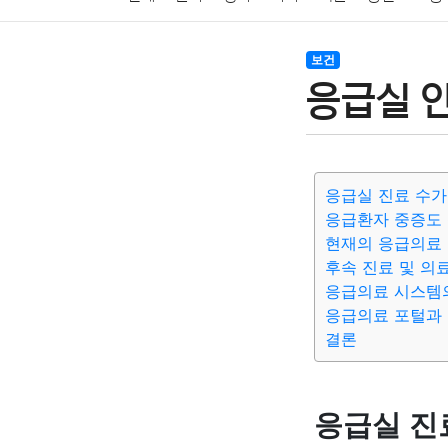
암호화폐
블록체인
결혼
육아
반려동물
보건
응급실 
여행
맛집
IT
컴퓨터
기술
종교
사회
응급실 진료 수가
응급환자 중증도
현재의 응급의료
후속 진료 및 의
응급의료 시스템
응급의료 포털과
결론
응급실 진