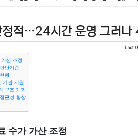
패션
미용
증권
인테리어
요리
상품리뷰
원예
금융
안정적…24시간 운영 그러나 
정치
건강
의료
의학
경제
마케팅
부동산
외국어
Last 
 가산 조정
 판단기준
 현황
료 기관 지원
의 구조 개혁
 접근성 향상
료 수가 가산 조정