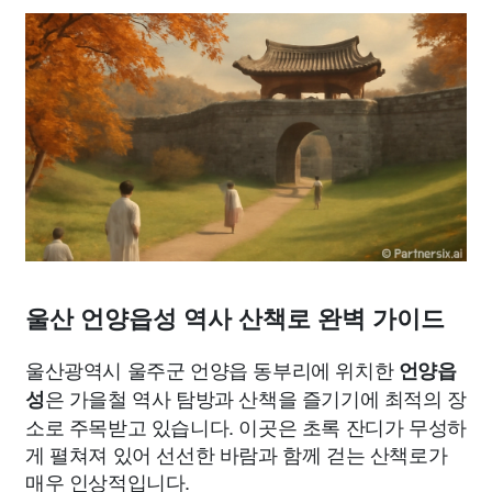
종교
사회
정치
건강
의료
의학
경제
마케팅
부동산
외국어
교육
교통
생활
기타
울산 언양읍성 역사 산책로 완벽 가이드
울산광역시 울주군 언양읍 동부리에 위치한
언양읍
은 가을철 역사 탐방과 산책을 즐기기에 최적의 장
성
소로 주목받고 있습니다. 이곳은 초록 잔디가 무성하
게 펼쳐져 있어 선선한 바람과 함께 걷는 산책로가
매우 인상적입니다.