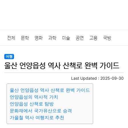
전체
문학
영화
과학
미술
공연
고용
국방
법률
음악
드라마
보험
연예인
만화
환경
보건
여행
울산 언양읍성 역사 산책로 완벽 가이드
질병
가요
방송
일상
주식
암호화폐
블록체인
Last Updated :
2025-09-30
결혼
육아
반려동물
패션
미용
증권
인테리어
울산 언양읍성 역사 산책로 완벽 가이드
언양읍성의 역사적 가치
요리
상품리뷰
원예
금융
게임
스포츠
사진
언양읍성 산책로 탐방
문화재에서 국가유산으로 승격
대출
자동차
취미
여행
맛집
IT
컴퓨터
기술
가을철 역사 여행지로 추천