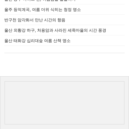
울주 등억계곡, 여름 더위 식히는 청정 명소
반구천 암각화서 만난 시간의 향음
울산 외황강 하구, 처용암과 사라진 세죽마을의 시간 풍경
울산 태화강 십리대숲 여름 산책 명소