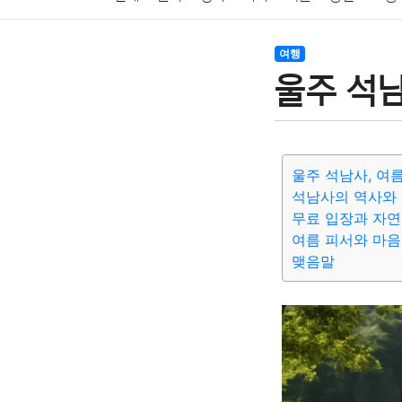
암호화폐
블록체인
결혼
육아
반려동물
여행
울주 석남
여행
맛집
IT
컴퓨터
기술
종교
사회
울주 석남사, 여
석남사의 역사와
무료 입장과 자연
여름 피서와 마음
맺음말