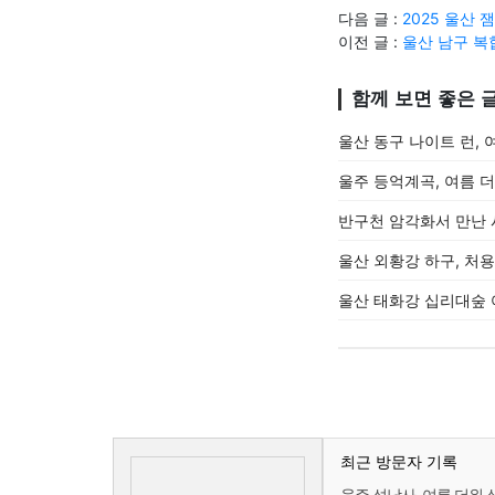
다음 글 :
2025 울산
이전 글 :
울산 남구 
함께 보면 좋은 
울산 동구 나이트 런,
울주 등억계곡, 여름 
반구천 암각화서 만난 
울산 외황강 하구, 처
울산 태화강 십리대숲 
최근 방문자 기록
울주 석남사, 여름 더위