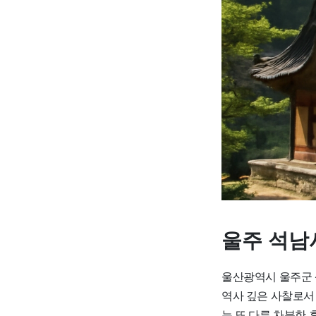
울주 석남
울산광역시 울주군 
역사 깊은 사찰로서
는 또 다른 차분한