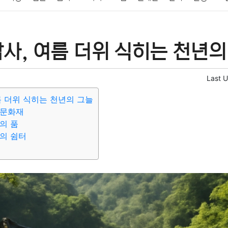
패션
미용
증권
인테리어
요리
상품리뷰
원예
금융
사, 여름 더위 식히는 천년의
정치
건강
의료
의학
경제
마케팅
부동산
외국어
Last 
름 더위 식히는 천년의 그늘
 문화재
의 품
의 쉼터