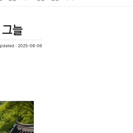
게임
스포츠
사진
대출
자동차
취미
 그늘
교육
교통
생활
기타
Updated :
2025-08-06