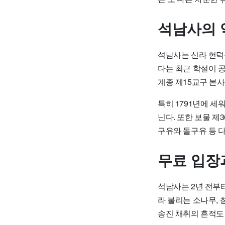
석남사의 
석남사는 신라 헌덕
다는 최근 학설이 
계종 제15교구 본사
특히 1791년에 
닌다. 또한 보물 제
구유와 돌구유 등 
무료 입장
석남사는 2년 전부
라 불리는 소나무,
송진 채취의 흔적도