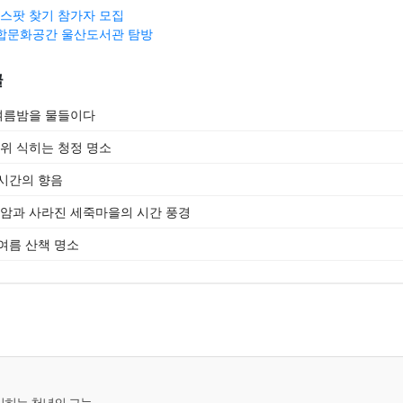
 잼스팟 찾기 참가자 모집
복합문화공간 울산도서관 탐방
글
 여름밤을 물들이다
더위 식히는 청정 명소
시간의 향음
용암과 사라진 세죽마을의 시간 풍경
여름 산책 명소
 식히는 천년의 그늘