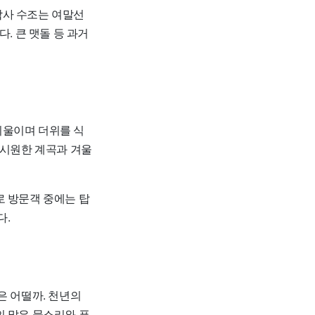
남사 수조는 여말선
. 큰 맷돌 등 과거
기울이며 더위를 식
 시원한 계곡과 겨울
로 방문객 중에는 탑
다.
은 어떨까. 천년의
의 맑은 물소리와 푸