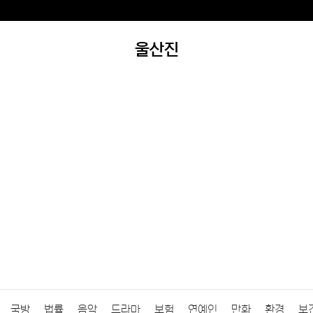
울산진
국방
법률
음악
드라마
보험
연예인
만화
환경
보