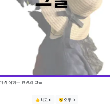
 더위 식히는 천년의 그늘
👍최고
😗오우
0
0