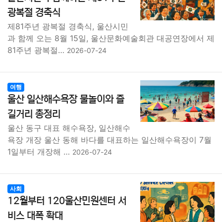
종교
사회
정치
건강
의료
의학
경제
마케팅
광복절 경축식
제81주년 광복절 경축식, 울산시민
부동산
외국어
교육
교통
생활
기타
과 함께 오는 8월 15일, 울산문화예술회관 대공연장에서 제
81주년 광복절…
2026-07-24
여행
울산 일산해수욕장 물놀이와 즐
길거리 총정리
울산 동구 대표 해수욕장, 일산해수
욕장 개장 울산 동해 바다를 대표하는 일산해수욕장이 7월
1일부터 개장해 …
2026-07-24
사회
12월부터 120울산민원센터 서
비스 대폭 확대