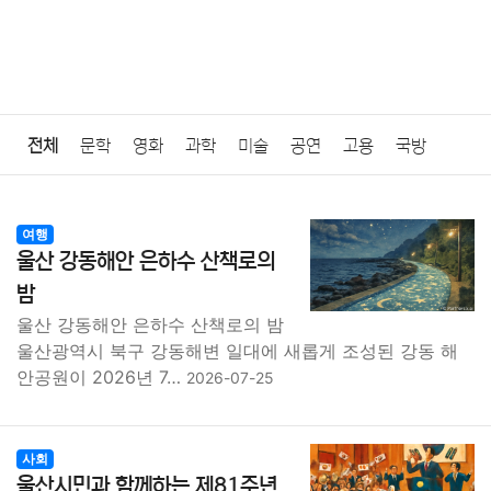
전체
문학
영화
과학
미술
공연
고용
국방
법률
음악
드라마
보험
연예인
만화
환경
보건
여행
울산 강동해안 은하수 산책로의
질병
가요
방송
일상
주식
암호화폐
블록체인
밤
울산 강동해안 은하수 산책로의 밤
결혼
육아
반려동물
패션
미용
증권
인테리어
울산광역시 북구 강동해변 일대에 새롭게 조성된 강동 해
안공원이 2026년 7…
2026-07-25
요리
상품리뷰
원예
금융
게임
스포츠
사진
대출
자동차
취미
여행
맛집
IT
컴퓨터
기술
사회
울산시민과 함께하는 제81주년