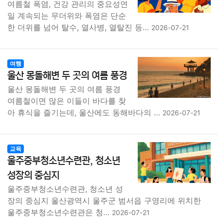
여름철 폭염, 건강 관리의 중요성연
일 계속되는 무더위와 폭염은 단순
한 더위를 넘어 탈수, 열사병, 열탈진 등…
2026-07-21
여행
울산 몽돌해변 두 곳의 여름 풍경
울산 몽돌해변 두 곳의 여름 풍경
여름철이면 많은 이들이 바다를 찾
아 휴식을 즐기는데, 울산에도 동해바다의 …
2026-07-21
교육
울주중부청소년수련관, 청소년
성장의 중심지
울주중부청소년수련관, 청소년 성
장의 중심지 울산광역시 울주군 범서읍 구영리에 위치한
울주중부청소년수련관은 청…
2026-07-21