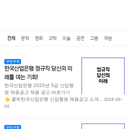
전체
문학
영화
과학
미술
공연
고용
국방
법률
음악
드라마
보험
연예인
만화
환경
보건
구인구직
한국산업은행 정규직 당신의 미
질병
가요
방송
일상
주식
암호화폐
블록체인
래를 여는 기회!
한국산업은행 2025년 5급 신입행
결혼
육아
반려동물
패션
미용
증권
인테리어
원 채용공고 채용 공고 바로가기
👈 클릭한국산업은행 신입행원 채용공고 소개…
2024-09-
요리
상품리뷰
원예
금융
게임
스포츠
사진
05
대출
자동차
취미
여행
맛집
IT
컴퓨터
기술
구인구직