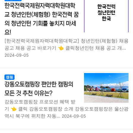
종교
사회
정치
건강
의료
의학
경제
마케팅
한국전력국제원자력대학원대학
교 청년인턴(체험형) 한국전력 꿈
부동산
외국어
교육
교통
생활
기타
의 청년인턴 기회를 놓치지 마세
요!
[한국전력국제원자력대학원대학교] 청년인턴(체험형) 채용
공고 채용 공고 바로가기 👈 클릭청년인턴 채용 공고 개…
2024-09-05
캠핑
강동오토캠핑장 편안한 캠핑의
모든 것 추천 이유는?
강동오토캠핑장 프로모션 혜택 받
기 👈 클릭 강동오토캠핑장 소개 강동오토캠핑장은 울산광
역시 북구에 위치한 자동…
2024-09-05