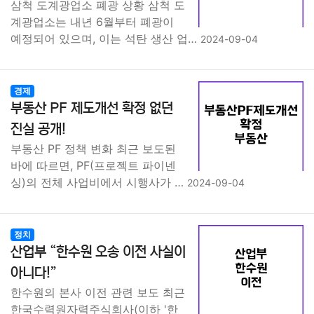
삼척 도계광업소 폐광 상황 삼척 도
계광업소는 내년 6월부터 폐광이
예정되어 있으며, 이는 석탄 생산 업…
2024-09-04
경제
부동산 PF 제도개선 확정 없던
진실 공개!
부동산 PF 정책 변화 최근 보도된
바에 따르면, PF(프로젝트 파이넨
싱)의 전체 사업비에서 시행사가 …
2024-09-04
정치
산업부 “한수원 오송 이전 사실이
아니다!”
한수원의 본사 이전 관련 보도 최근
한국수력원자력주식회사(이하 '한