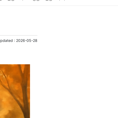
게임
스포츠
사진
대출
자동차
취미
교육
교통
생활
기타
Updated :
2026-05-28