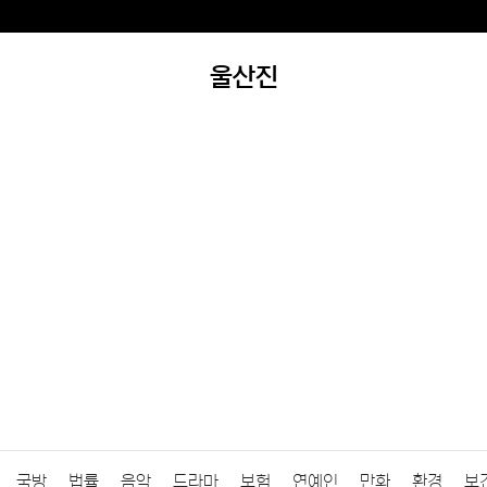
울산진
국방
법률
음악
드라마
보험
연예인
만화
환경
보