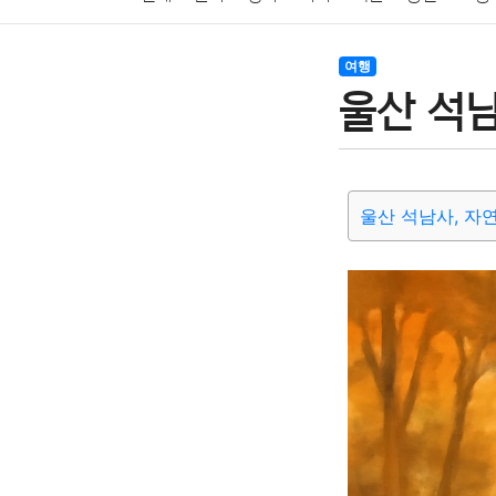
암호화폐
블록체인
결혼
육아
반려동물
여행
울산 석남
여행
맛집
IT
컴퓨터
기술
종교
사회
울산 석남사, 자