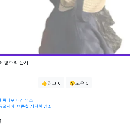
과 평화의 산사
👍최고
😗오우
0
0
 통나무 다리 명소
동굴피아, 여름철 시원한 명소
글