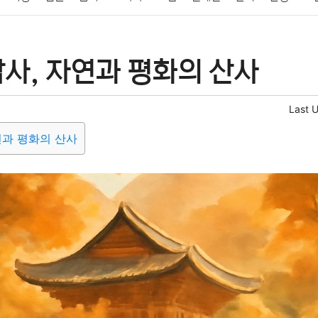
패션
미용
증권
인테리어
요리
상품리뷰
원예
금융
사, 자연과 평화의 산사
정치
건강
의료
의학
경제
마케팅
부동산
외국어
Last 
연과 평화의 산사