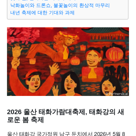
종교
사회
정치
건강
의료
의학
경제
마케팅
낙화놀이와 드론쇼, 불꽃놀이의 환상적 마무리
내년 축제에 대한 기대와 과제
부동산
외국어
교육
교통
생활
기타
2026 울산 태화가람대축제, 태화강의 새
로운 봄 축제
울산 태화강 국가정원 남구 둔치에서 2026년 5월 8