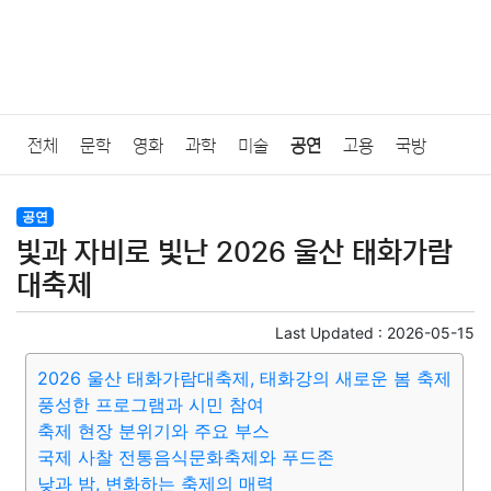
전체
문학
영화
과학
미술
공연
고용
국방
법률
음악
드라마
보험
연예인
만화
환경
보건
공연
빛과 자비로 빛난 2026 울산 태화가람
질병
가요
방송
일상
주식
암호화폐
블록체인
대축제
결혼
육아
반려동물
패션
미용
증권
인테리어
Last Updated :
2026-05-15
2026 울산 태화가람대축제, 태화강의 새로운 봄 축제
요리
상품리뷰
원예
금융
게임
스포츠
사진
풍성한 프로그램과 시민 참여
축제 현장 분위기와 주요 부스
대출
자동차
취미
여행
맛집
IT
컴퓨터
기술
국제 사찰 전통음식문화축제와 푸드존
낮과 밤, 변화하는 축제의 매력