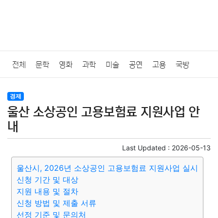
전체
문학
영화
과학
미술
공연
고용
국방
법률
음악
드라마
보험
연예인
만화
환경
보건
경제
울산 소상공인 고용보험료 지원사업 안
질병
가요
방송
일상
주식
암호화폐
블록체인
내
결혼
육아
반려동물
패션
미용
증권
인테리어
Last Updated :
2026-05-13
울산시, 2026년 소상공인 고용보험료 지원사업 실시
요리
상품리뷰
원예
금융
게임
스포츠
사진
신청 기간 및 대상
지원 내용 및 절차
대출
자동차
취미
여행
맛집
IT
컴퓨터
기술
신청 방법 및 제출 서류
선정 기준 및 문의처