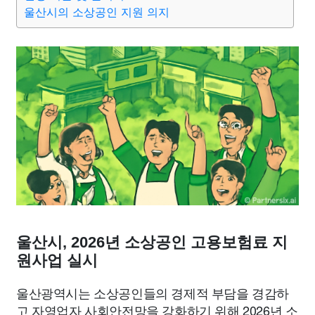
종교
사회
정치
건강
의료
의학
경제
마케팅
울산시의 소상공인 지원 의지
부동산
외국어
교육
교통
생활
기타
울산시, 2026년 소상공인 고용보험료 지
원사업 실시
울산광역시는 소상공인들의 경제적 부담을 경감하
고 자영업자 사회안전망을 강화하기 위해 2026년 소