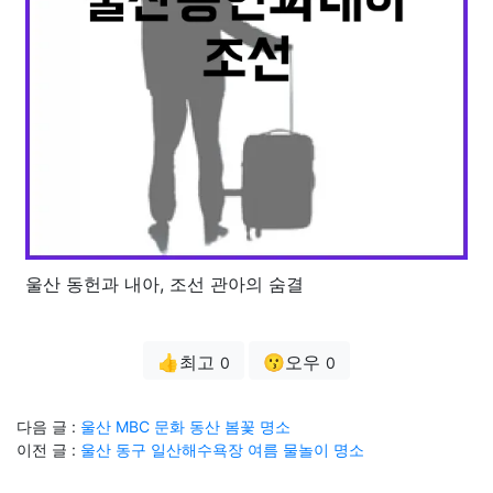
울산 동헌과 내아, 조선 관아의 숨결
👍최고
😗오우
0
0
다음 글 :
울산 MBC 문화 동산 봄꽃 명소
이전 글 :
울산 동구 일산해수욕장 여름 물놀이 명소