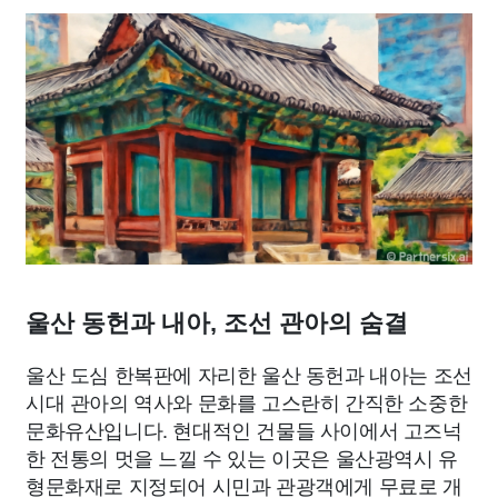
종교
사회
정치
건강
의료
의학
경제
마케팅
부동산
외국어
교육
교통
생활
기타
울산 동헌과 내아, 조선 관아의 숨결
울산 도심 한복판에 자리한 울산 동헌과 내아는 조선
시대 관아의 역사와 문화를 고스란히 간직한 소중한
문화유산입니다. 현대적인 건물들 사이에서 고즈넉
한 전통의 멋을 느낄 수 있는 이곳은 울산광역시 유
형문화재로 지정되어 시민과 관광객에게 무료로 개