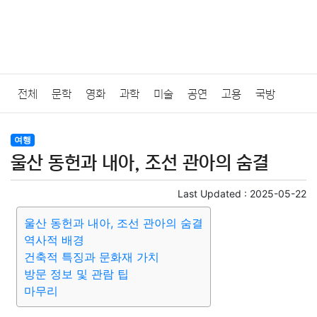
전체
문학
영화
과학
미술
공연
고용
국방
법률
음악
드라마
보험
연예인
만화
환경
보건
여행
울산 동헌과 내아, 조선 관아의 숨결
질병
가요
방송
일상
주식
암호화폐
블록체인
Last Updated :
2025-05-22
결혼
육아
반려동물
패션
미용
증권
인테리어
울산 동헌과 내아, 조선 관아의 숨결
역사적 배경
요리
상품리뷰
원예
금융
게임
스포츠
사진
건축적 특징과 문화재 가치
방문 정보 및 관람 팁
대출
자동차
취미
여행
맛집
IT
컴퓨터
기술
마무리