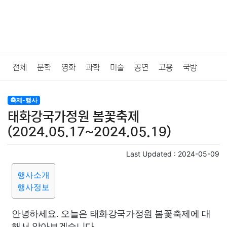
전체
문학
영화
과학
미술
공연
고용
국방
법률
음악
드라마
보험
연예인
만화
환경
보건
축제-행사
태화강국가정원 봄꽃축제
질병
가요
방송
일상
주식
암호화폐
블록체인
(2024.05.17~2024.05.19)
결혼
육아
반려동물
패션
미용
증권
인테리어
Last Updated :
2024-05-09
행사소개
요리
상품리뷰
원예
금융
게임
스포츠
사진
행사정보
대출
자동차
취미
여행
맛집
IT
컴퓨터
기술
안녕하세요. 오늘은 태화강국가정원 봄꽃축제에 대
해서 알아보겠습니다.