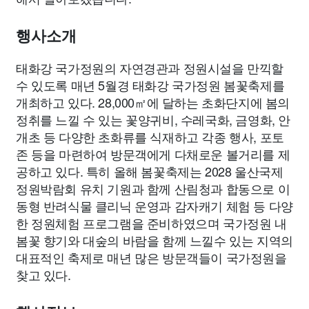
종교
사회
정치
건강
의료
의학
경제
마케팅
행사소개
부동산
외국어
교육
교통
생활
기타
태화강 국가정원의 자연경관과 정원시설을 만끽할
수 있도록 매년 5월경 태화강 국가정원 봄꽃축제를
개최하고 있다. 28,000㎡에 달하는 초화단지에 봄의
정취를 느낄 수 있는 꽃양귀비, 수레국화, 금영화, 안
개초 등 다양한 초화류를 식재하고 각종 행사, 포토
존 등을 마련하여 방문객에게 다채로운 볼거리를 제
공하고 있다. 특히 올해 봄꽃축제는 2028 울산국제
정원박람회 유치 기원과 함께 산림청과 합동으로 이
동형 반려식물 클리닉 운영과 감자캐기 체험 등 다양
한 정원체험 프로그램을 준비하였으며 국가정원 내
봄꽃 향기와 대숲의 바람을 함께 느낄수 있는 지역의
대표적인 축제로 매년 많은 방문객들이 국가정원을
찾고 있다.