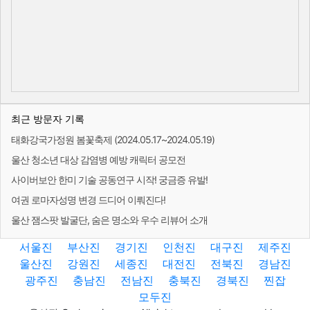
최근 방문자 기록
태화강국가정원 봄꽃축제 (2024.05.17~2024.05.19)
울산 청소년 대상 감염병 예방 캐릭터 공모전
사이버보안 한미 기술 공동연구 시작! 궁금증 유발!
여권 로마자성명 변경 드디어 이뤄진다!
울산 잼스팟 발굴단, 숨은 명소와 우수 리뷰어 소개
서울진
부산진
경기진
인천진
대구진
제주진
울산진
강원진
세종진
대전진
전북진
경남진
광주진
충남진
전남진
충북진
경북진
찐잡
모두진