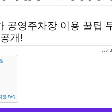
반려동물
패션
미용
증권
인테리어
요리
상품리뷰
 공영주차장 이용 꿀팁 
컴퓨터
기술
종교
사회
정치
건강
의료
의학
경
 공개!
Last 
무일
장 FAQ