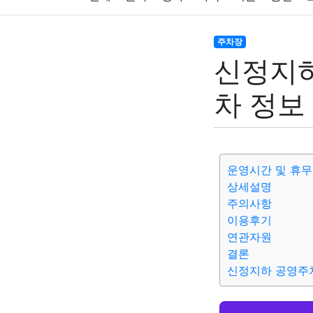
주식
암호화폐
블록체인
결혼
육아
주차장
신정지하
대출
자동차
취미
여행
맛집
IT
차 정보
생활
기타
운영시간 및 휴
상세설명
주의사항
이용후기
연관자원
결론
신정지하 공영주차