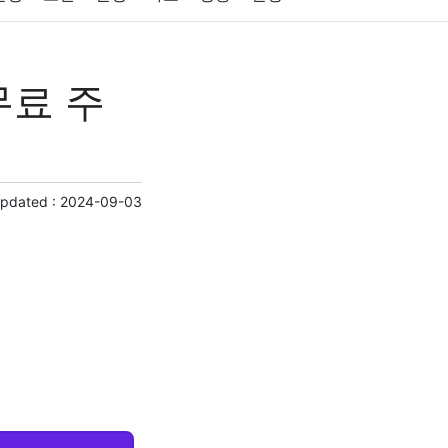
원예
금융
게임
스포츠
사진
무료 주
제
마케팅
부동산
외국어
교육
교통
Updated :
2024-09-03