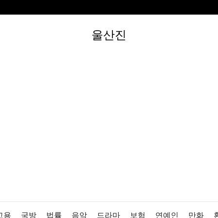
울산진
고용
국방
법률
음악
드라마
보험
연예인
만화