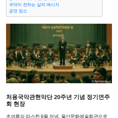
맛집
IT
컴퓨터
기술
종교
사회
정치
건강
국악이 전하는 삶의 메시지
공연 장소
의료
의학
경제
마케팅
부동산
외국어
교육
교통
생활
기타
처용국악관현악단 20주년 기념 정기연주
회 현장
초여름의 따스한 6월 저녁, 울산문화예술회관으로