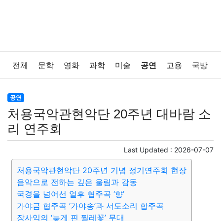
전체
문학
영화
과학
미술
공연
고용
국방
법률
음악
드라마
보험
연예인
만화
환경
공연
처용국악관현악단 20주년 대바람 소
보건
질병
가요
방송
일상
주식
암호화폐
리 연주회
블록체인
결혼
육아
반려동물
패션
미용
Last Updated :
2026-07-07
처용국악관현악단 20주년 기념 정기연주회 현장
증권
인테리어
요리
상품리뷰
원예
금융
음악으로 전하는 깊은 울림과 감동
국경을 넘어선 얼후 협주곡 ‘향’
게임
스포츠
사진
대출
자동차
취미
여행
가야금 협주곡 ‘가야송’과 서도소리 합주곡
장사익의 ‘늦게 핀 찔레꽃’ 무대