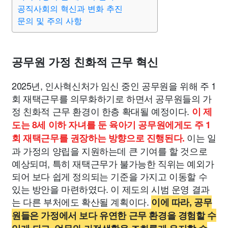
맛집
IT
컴퓨터
기술
종교
사회
정치
건강
공직사회의 혁신과 변화 추진
문의 및 주의 사항
의료
의학
경제
마케팅
부동산
외국어
교육
공무원 가정 친화적 근무 혁신
교통
생활
기타
2025년, 인사혁신처가 임신 중인 공무원을 위해 주 1
회 재택근무를 의무화하기로 하면서 공무원들의 가
정 친화적 근무 환경이 한층 확대될 예정이다.
이 제
도는 8세 이하 자녀를 둔 육아기 공무원에게도 주 1
이는 일
회 재택근무를 권장하는 방향으로 진행된다.
과 가정의 양립을 지원하는데 큰 기여를 할 것으로
예상되며, 특히 재택근무가 불가능한 직위는 예외가
되어 보다 쉽게 정의되는 기준을 가지고 이동할 수
있는 방안을 마련하였다. 이 제도의 시범 운영 결과
는 다른 부처에도 확산될 계획이다.
이에 따라, 공무
원들은 가정에서 보다 유연한 근무 환경을 경험할 수