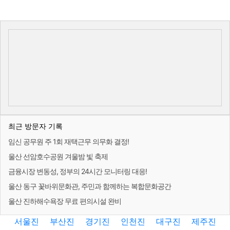
최근 방문자 기록
임신 공무원 주 1회 재택근무 의무화 결정!
울산 선암호수공원 겨울밤 빛 축제
금융시장 변동성, 정부의 24시간 모니터링 대응!
울산 동구 꽃바위문화관, 주민과 함께하는 복합문화공간
울산 진하해수욕장 무료 편의시설 완비
서울진
부산진
경기진
인천진
대구진
제주진