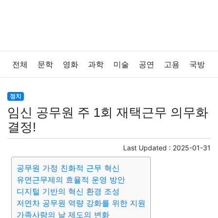
전체
문학
영화
과학
미술
공연
고용
국방
법률
음악
드라마
보험
연예인
만화
환경
정치
임신 공무원 주 1회 재택근무 의무화
보건
질병
가요
방송
일상
주식
암호화폐
결정!
블록체인
결혼
육아
반려동물
패션
미용
Last Updated :
2025-01-31
공무원 가정 친화적 근무 혁신
증권
인테리어
요리
상품리뷰
원예
금융
유연근무제의 효율적 운영 방안
디지털 기반의 혁신 환경 조성
게임
스포츠
사진
대출
자동차
취미
여행
저연차 공무원 역량 강화를 위한 지원
가족사랑의 날 제도의 변화