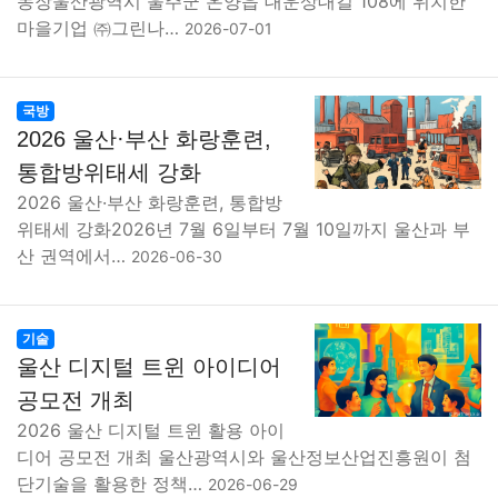
농장울산광역시 울주군 온양읍 대운상대길 108에 위치한
마을기업 ㈜그린나…
2026-07-01
국방
2026 울산·부산 화랑훈련,
통합방위태세 강화
2026 울산·부산 화랑훈련, 통합방
위태세 강화2026년 7월 6일부터 7월 10일까지 울산과 부
산 권역에서…
2026-06-30
기술
울산 디지털 트윈 아이디어
공모전 개최
2026 울산 디지털 트윈 활용 아이
디어 공모전 개최 울산광역시와 울산정보산업진흥원이 첨
단기술을 활용한 정책…
2026-06-29