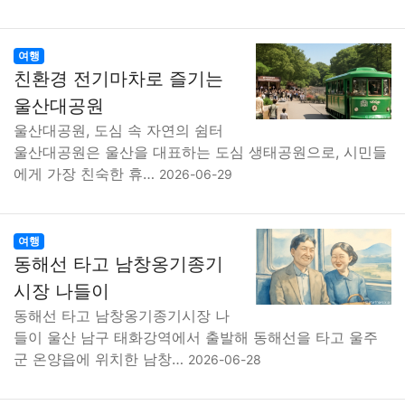
여행
친환경 전기마차로 즐기는
울산대공원
울산대공원, 도심 속 자연의 쉼터
울산대공원은 울산을 대표하는 도심 생태공원으로, 시민들
에게 가장 친숙한 휴…
2026-06-29
여행
동해선 타고 남창옹기종기
시장 나들이
동해선 타고 남창옹기종기시장 나
들이 울산 남구 태화강역에서 출발해 동해선을 타고 울주
군 온양읍에 위치한 남창…
2026-06-28