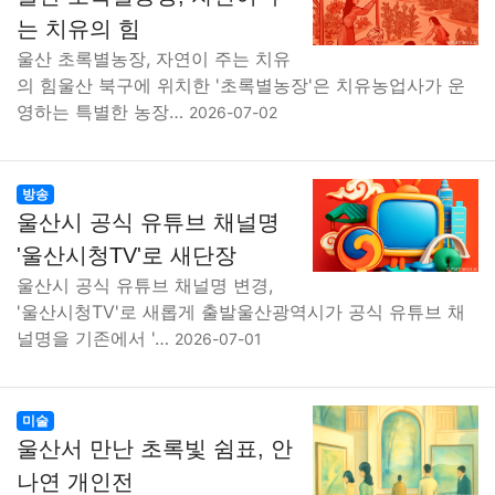
맛집
IT
컴퓨터
기술
종교
사회
정치
건강
는 치유의 힘
울산 초록별농장, 자연이 주는 치유
의료
의학
경제
마케팅
부동산
외국어
교육
의 힘울산 북구에 위치한 '초록별농장'은 치유농업사가 운
영하는 특별한 농장…
2026-07-02
교통
생활
기타
방송
울산시 공식 유튜브 채널명
'울산시청TV'로 새단장
울산시 공식 유튜브 채널명 변경,
'울산시청TV'로 새롭게 출발울산광역시가 공식 유튜브 채
널명을 기존에서 '…
2026-07-01
미술
울산서 만난 초록빛 쉼표, 안
나연 개인전