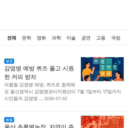
전체
문학
영화
과학
미술
공연
고용
국방
법률
음악
드라마
보험
연예인
만화
환경
보건
감염병 예방 퀴즈 풀고 시원
보건
질병
가요
방송
일상
주식
암호화폐
한 커피 받자
여름철 감염병 예방, 퀴즈로 함께해
블록체인
결혼
육아
반려동물
패션
미용
요 울산광역시 감염병관리지원단이 7월 1일부터 17일까지
시민들의 감염병 …
2026-07-02
증권
인테리어
요리
상품리뷰
원예
금융
게임
스포츠
사진
대출
자동차
취미
여행
농업
울산 초록별농장, 자연이 주