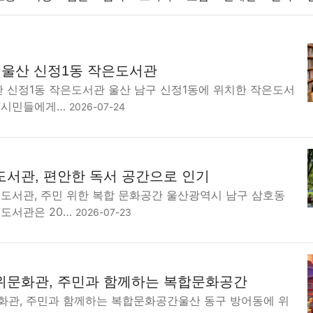
반려동물
패션
미용
증권
인테리어
요리
상품리뷰
, 울산 신정1동 작은도서관
컴퓨터
기술
종교
사회
정치
건강
의료
의학
경
산 신정1동 작은도서관 울산 남구 신정1동에 위치한 작은도서
 시민들에게…
2026-07-24
도서관, 편안한 독서 공간으로 인기
 도서관, 주민 위한 복합 문화공간 울산광역시 남구 삼호동
 도서관은 20…
2026-07-23
위문화관, 주민과 함께하는 복합문화공간
화관, 주민과 함께하는 복합문화공간울산 동구 방어동에 위