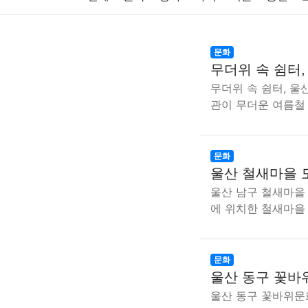
주식
암호화폐
블록체인
결혼
육아
문화
무더위 속 쉼터
대출
자동차
취미
여행
맛집
IT
무더위 속 쉼터, 울
관이 무더운 여름철
생활
기타
문화
울산 철새마을 
울산 남구 철새마을
에 위치한 철새마을
문화
울산 동구 꽃바
울산 동구 꽃바위문