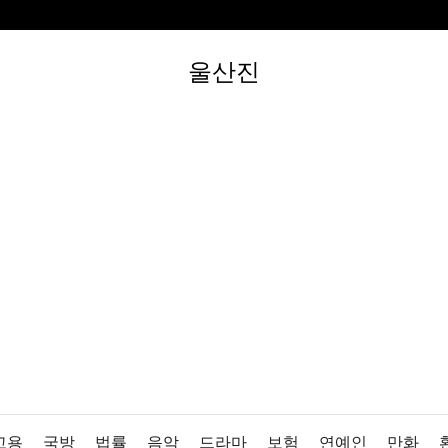
울산진
고용
국방
법률
음악
드라마
보험
연예인
만화