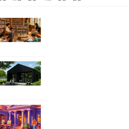
원예
금융
게임
스포츠
사진
제
마케팅
부동산
외국어
교육
교통